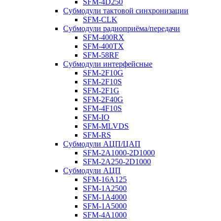
SFM-4D250
Субмодули тактовой синхронизации
SFM-CLK
Субмодули радиоприёма/передачи
SFM-400RX
SFM-400TX
SFM-58RF
Субмодули интерфейсные
SFM-2F10G
SFM-2F10S
SFM-2F1G
SFM-2F40G
SFM-4F10S
SFM-IO
SFM-MLVDS
SFM-RS
Субмодули АЦП/ЦАП
SFM-2A1000-2D1000
SFM-2A250-2D1000
Субмодули АЦП
SFM-16A125
SFM-1A2500
SFM-1A4000
SFM-1A5000
SFM-4A1000