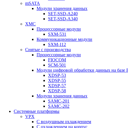
mSATA
Модули хранения данных
SET-SSD-A240
SET-SSD-A340
XMC
Процессорные модули
SXM-531
Коммуникационные модули
SXM-112
Снятые с производства
Процессорные модули
FIOCOM
SCM-501
Модули цифровой обработки данных на базе
XDSP-53
XDSP-55
XDSP-57
XDSP-58
Модули хранения данных
SAMC-201
SAMC-202
Системные платформы
VPX
С воздушным охлаждением
С охлаждением на корпус