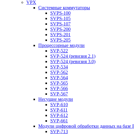
VPX
Системные коммутаторы
SVPS-100
SVPS-105
SVPS-107
SVPS-200
SVPS-201
SVPS-205
Процессорные модули
SVP-522
SVP-524 (ревизия 2.1)
SVP-524 (ревизия 3.0)
SVP-534
SVP-562
SVP-564
SVP-565
SVP-566
SVP-567
Несущие модули
SVP-610
SVP-611
SVP-612
SVP-661
Модули цифровой обработки данных на базе
SVP-713