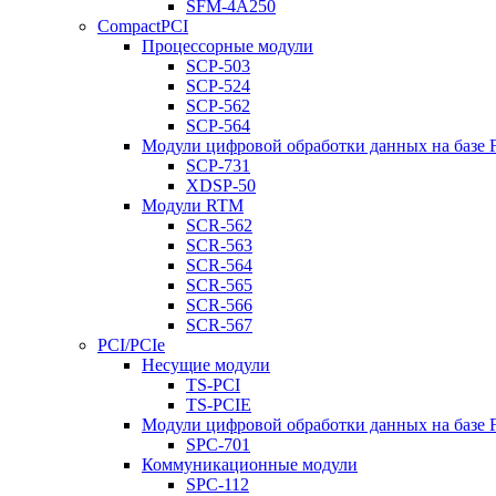
SFM-4A250
CompactPCI
Процессорные модули
SCP-503
SCP-524
SCP-562
SCP-564
Модули цифровой обработки данных на базе
SCP-731
XDSP-50
Модули RTM
SCR-562
SCR-563
SCR-564
SCR-565
SCR-566
SCR-567
PCI/PCIe
Несущие модули
TS-PCI
TS-PCIE
Модули цифровой обработки данных на базе
SPC-701
Коммуникационные модули
SPC-112