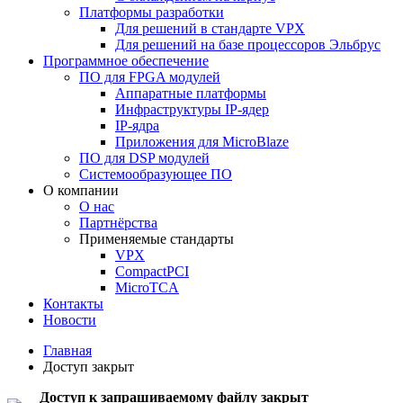
Платформы разработки
Для решений в стандарте VPX
Для решений на базе процессоров Эльбрус
Программное обеспечение
ПО для FPGA модулей
Аппаратные платформы
Инфраструктуры IP-ядер
IP-ядра
Приложения для MicroBlaze
ПО для DSP модулей
Системообразующее ПО
О компании
О нас
Партнёрства
Применяемые стандарты
VPX
CompactPCI
MicroTCA
Контакты
Новости
Главная
Доступ закрыт
Доступ к запрашиваемому файлу закрыт