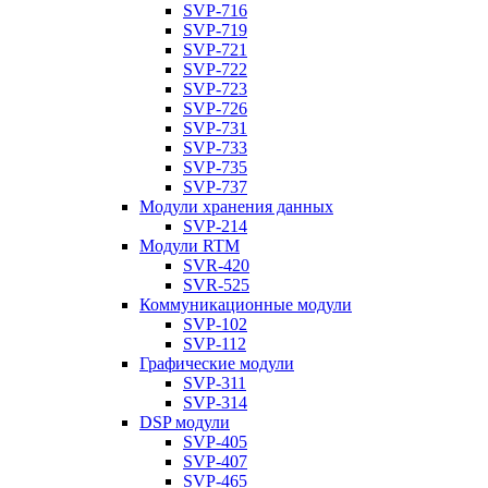
SVP-716
SVP-719
SVP-721
SVP-722
SVP-723
SVP-726
SVP-731
SVP-733
SVP-735
SVP-737
Модули хранения данных
SVP-214
Модули RTM
SVR-420
SVR-525
Коммуникационные модули
SVP-102
SVP-112
Графические модули
SVP-311
SVP-314
DSP модули
SVP-405
SVP-407
SVP-465