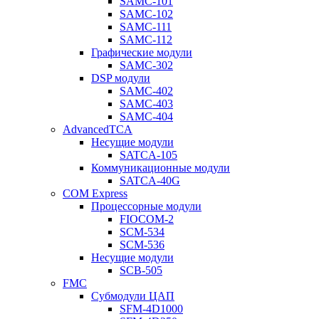
SAMC-101
SAMC-102
SAMC-111
SAMC-112
Графические модули
SAMC-302
DSP модули
SAMC-402
SAMC-403
SAMC-404
AdvancedTCA
Несущие модули
SATCA-105
Коммуникационные модули
SATCA-40G
COM Express
Процессорные модули
FIOCOM-2
SCM-534
SCM-536
Несущие модули
SCB-505
FMC
Субмодули ЦАП
SFM-4D1000