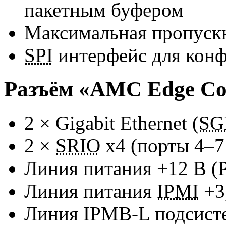
пакетным буфером
Максимальная пропускн
SPI
интерфейс для конф
Разъём «AMC Edge Co
2 × Gigabit Ethernet (
SG
2 ×
SRIO
x4 (порты
4–7
Линия питания +12 В (P
Линия питания
IPMI
+3
Линия
IPMB-L
подсис