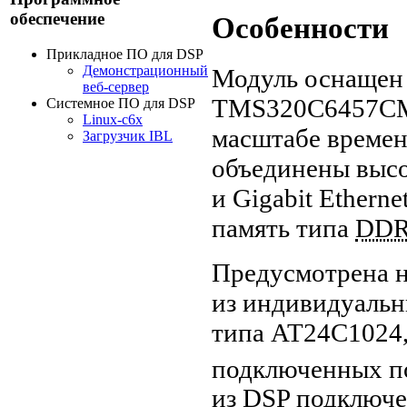
обеспечение
Особенности
Прикладное ПО для DSP
Демонстрационный
Модуль оснащен
веб-сервер
TMS320C6457CMH
Системное ПО для DSP
Linux-c6x
масштабе време
Загрузчик IBL
объединены выс
и Gigabit Ethern
память типа
DDR
Предусмотрена н
из индивидуаль
типа AT24C1024,
подключенных п
из
DSP
подключе