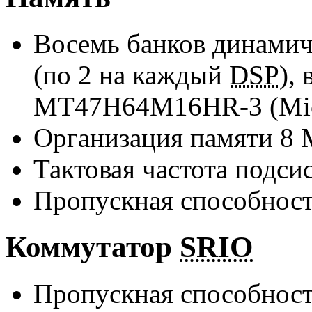
Восемь банков динами
(по 2 на каждый
DSP
),
MT47H64M16HR-3
(Mi
Организация памяти 8 М
Тактовая частота подс
Пропускная способнос
Коммутатор
SRIO
Пропускная способнос