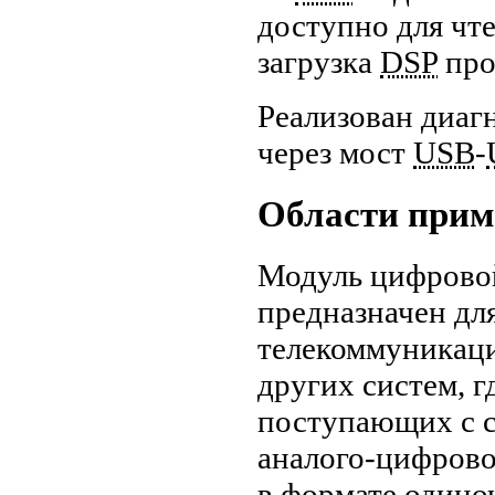
доступно для чт
загрузка
DSP
про
Реализован диаг
через мост
USB
-
Области прим
Модуль цифрово
предназначен для
телекоммуникаци
других систем, г
поступающих с 
аналого-цифров
в формате одино