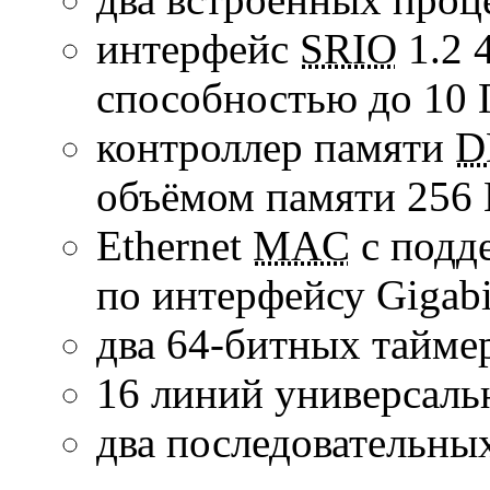
интерфейс
SRIO
1.2 
способностью до
10 
контроллер памяти
D
объёмом памяти 256
Ethernet
MAC
с подд
по интерфейсу Gigabit
два
64-битных
таймер
16 линий универсаль
два последовательны