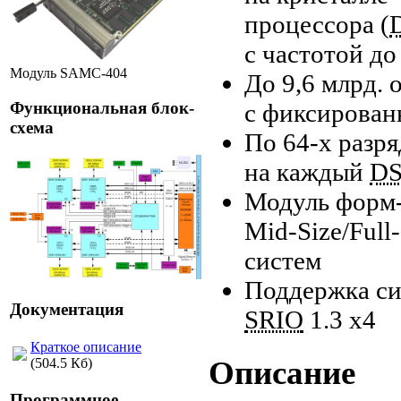
процессора (
с частотой до
Модуль SAMC-404
До 9,6 млрд. 
с фиксирован
Функциональная блок-
схема
По
64-х
разря
на каждый
D
Модуль
форм
Mid-Size/Full-
систем
Поддержка сис
Документация
SRIO
1.3 x4
Краткое описание
Описание
(504.5 Кб)
Программное