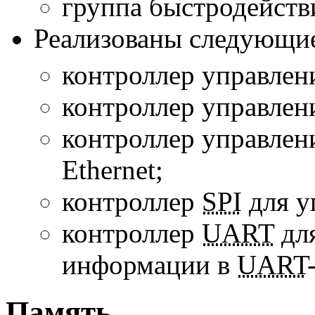
группа быстродейств
Реализованы следующи
контроллер управле
контроллер управле
контроллер управлен
Ethernet;
контроллер
SPI
для у
контроллер
UART
для
информации
в
UART
Память