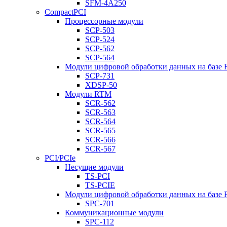
SFM-4A250
CompactPCI
Процессорные модули
SCP-503
SCP-524
SCP-562
SCP-564
Модули цифровой обработки данных на базе
SCP-731
XDSP-50
Модули RTM
SCR-562
SCR-563
SCR-564
SCR-565
SCR-566
SCR-567
PCI/PCIe
Несущие модули
TS-PCI
TS-PCIE
Модули цифровой обработки данных на базе
SPC-701
Коммуникационные модули
SPC-112