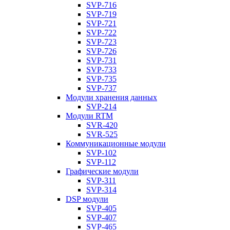
SVP-716
SVP-719
SVP-721
SVP-722
SVP-723
SVP-726
SVP-731
SVP-733
SVP-735
SVP-737
Модули хранения данных
SVP-214
Модули RTM
SVR-420
SVR-525
Коммуникационные модули
SVP-102
SVP-112
Графические модули
SVP-311
SVP-314
DSP модули
SVP-405
SVP-407
SVP-465