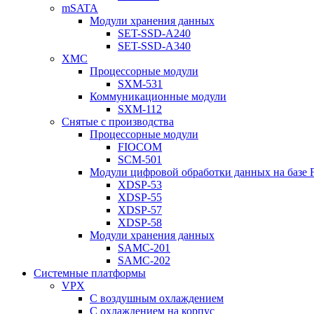
mSATA
Модули хранения данных
SET-SSD-A240
SET-SSD-A340
XMC
Процессорные модули
SXM-531
Коммуникационные модули
SXM-112
Снятые с производства
Процессорные модули
FIOCOM
SCM-501
Модули цифровой обработки данных на базе
XDSP-53
XDSP-55
XDSP-57
XDSP-58
Модули хранения данных
SAMC-201
SAMC-202
Системные платформы
VPX
С воздушным охлаждением
С охлаждением на корпус