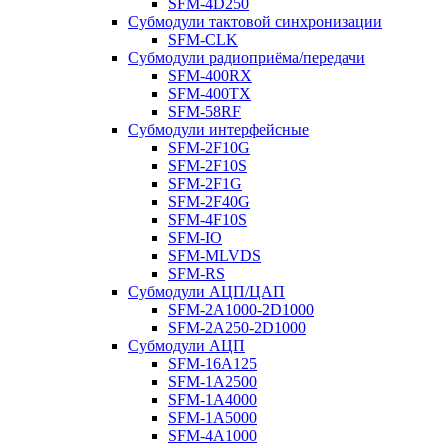
SFM-4D250
Субмодули тактовой синхронизации
SFM-CLK
Субмодули радиоприёма/передачи
SFM-400RX
SFM-400TX
SFM-58RF
Субмодули интерфейсные
SFM-2F10G
SFM-2F10S
SFM-2F1G
SFM-2F40G
SFM-4F10S
SFM-IO
SFM-MLVDS
SFM-RS
Субмодули АЦП/ЦАП
SFM-2A1000-2D1000
SFM-2A250-2D1000
Субмодули АЦП
SFM-16A125
SFM-1A2500
SFM-1A4000
SFM-1A5000
SFM-4A1000