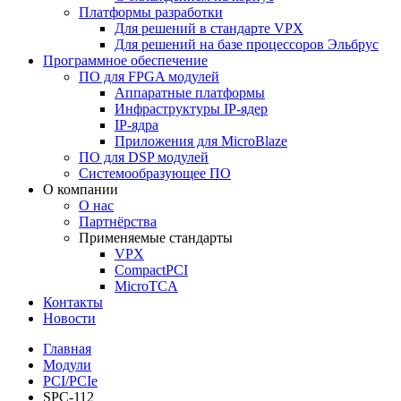
Платформы разработки
Для решений в стандарте VPX
Для решений на базе процессоров Эльбрус
Программное обеспечение
ПО для FPGA модулей
Аппаратные платформы
Инфраструктуры IP-ядер
IP-ядра
Приложения для MicroBlaze
ПО для DSP модулей
Системообразующее ПО
О компании
О нас
Партнёрства
Применяемые стандарты
VPX
CompactPCI
MicroTCA
Контакты
Новости
Главная
Модули
PCI/PCIe
SPC-112