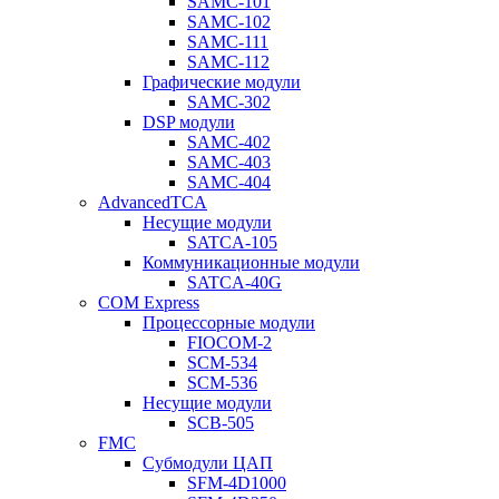
SAMC-101
SAMC-102
SAMC-111
SAMC-112
Графические модули
SAMC-302
DSP модули
SAMC-402
SAMC-403
SAMC-404
AdvancedTCA
Несущие модули
SATCA-105
Коммуникационные модули
SATCA-40G
COM Express
Процессорные модули
FIOCOM-2
SCM-534
SCM-536
Несущие модули
SCB-505
FMC
Субмодули ЦАП
SFM-4D1000