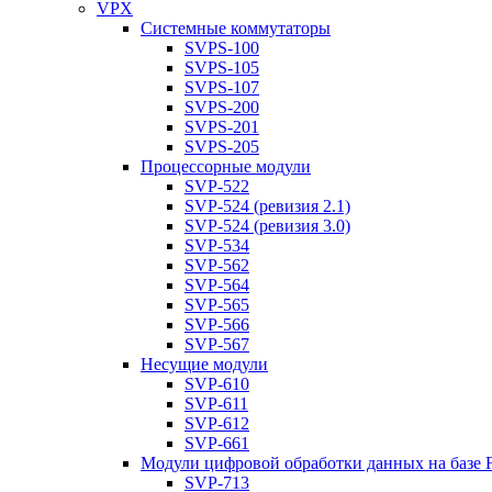
VPX
Системные коммутаторы
SVPS-100
SVPS-105
SVPS-107
SVPS-200
SVPS-201
SVPS-205
Процессорные модули
SVP-522
SVP-524 (ревизия 2.1)
SVP-524 (ревизия 3.0)
SVP-534
SVP-562
SVP-564
SVP-565
SVP-566
SVP-567
Несущие модули
SVP-610
SVP-611
SVP-612
SVP-661
Модули цифровой обработки данных на базе
SVP-713