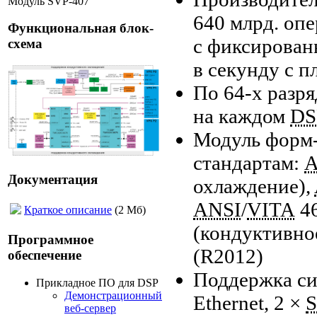
Модуль SVP-407
640 млрд. оп
Функциональная блок-
с фиксирован
схема
в секунду с 
По 64-х
разря
на каждом
DS
Модуль форм
стандартам:
A
Документация
охлаждение),
ANSI
/
VITA
4
Краткое описание
(2 Мб)
(кондуктивно
Программное
(R2012)
обеспечение
Поддержка си
Прикладное ПО для DSP
Демонстрационный
Ethernet, 2 ×
веб-сервер