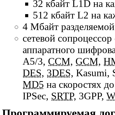
32 кбайт L1D на к
512 кбайт L2 на ка
4 Мбайт разделяемой
сетевой сопроцессор
аппаратного шифров
A5/3,
CCM
,
GCM
,
H
DES
,
3DES
, Kasumi
MD5
на скоростях до
IPSec,
SRTP
, 3GPP,
W
Программируемая ло