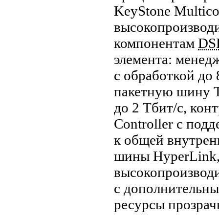
KeyStone Multic
высокопроизвод
компонентам
DS
элемента: менедж
с обработкой до
пакетную шину T
до 2
Тбит/с
, кон
Controller с под
к общей внутрен
шины HyperLink,
высокопроизвод
с дополнительны
ресурсы прозрач