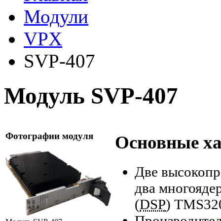
Модули
VPX
SVP-407
Модуль SVP-407
Фотографии модуля
Основные х
Две высокопр
два многояде
(
DSP
) TMS320
Производител