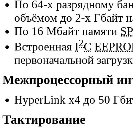
По
64-х
разрядному ба
объёмом
до 2-х
Гбайт н
По 16 Мбайт памяти
SP
2
Встроенная
I
C
EEPR
первоначальной загруз
Межпроцессорный ин
HyperLink x4 до 50
Гби
Тактирование