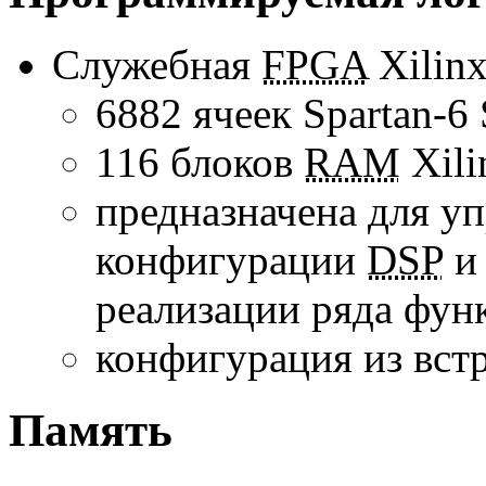
Служебная
FPGA
Xilin
6882 ячеек
Spartan-6
116 блоков
RAM
Xili
предназначена для у
конфигурации
DSP
и 
реализации ряда фу
конфигурация из вс
Память