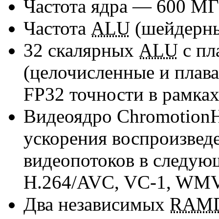
Частота ядра — 600 М
Частота
ALU
(шейдерн
32 скалярных
ALU
с пл
(целочисленные и плав
FP32 точности в рамка
Видеоядро ChromotionH
ускорения воспроизвед
видеопотоков в следую
H.264/AVC,
VC-1
,
WMV
Два независимых
RAM