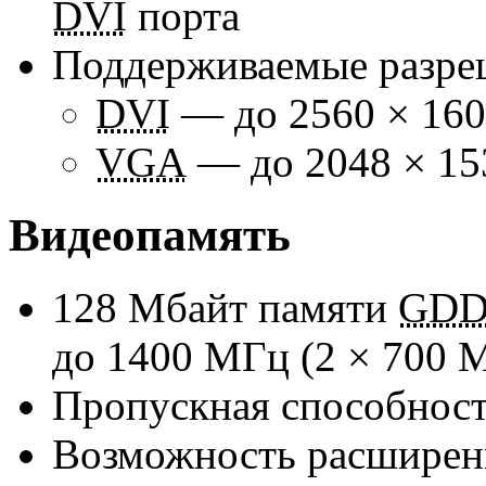
DVI
порта
Поддерживаемые разре
DVI
— до 2560 × 160
VGA
— до 2048 × 15
Видеопамять
128 Мбайт памяти
GDD
до 1400 МГц (2 × 700 
Пропускная способнос
Возможность расширен