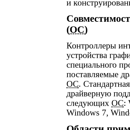
и конструирован
Совместимост
(
ОС
)
Контроллеры инт
устройства граф
специального пр
поставляемые д
ОС
. Стандартна
драйверную под
следующих
ОС
:
Windows 7, Wind
Области при