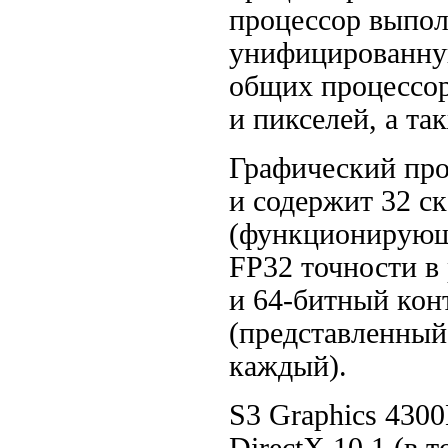
процессор выпол
унифицированну
общих процессор
и пикселей, а та
Графический про
и содержит 32 с
(функционирующи
FP32 точности в 
и 64-битный
кон
(представленный
каждый).
S3 Graphics 430
DirectX 10.1 (в 