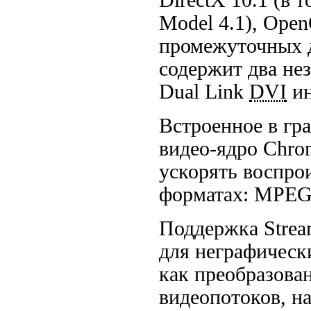
Model 4.1), Open
промежуточных д
содержит два н
Dual Link
DVI
ин
Встроенное в гр
видео-ядро Chro
ускорять воспро
форматах:
MPEG
Поддержка Strea
для неграфичес
как преобразова
видеопотоков, на