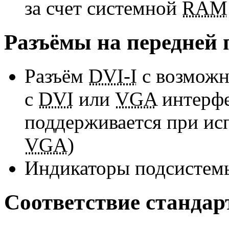
за счет системной
RAM
Разъёмы на передней 
Разъём
DVI-I
с возможн
с
DVI
или
VGA
интерфе
поддерживается при ис
VGA
)
Индикаторы подсисте
Соответствие стандар