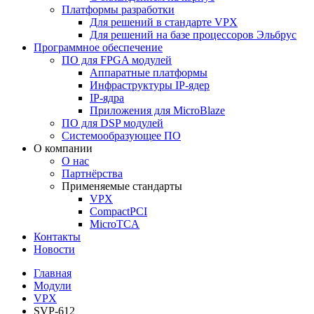
Платформы разработки
Для решений в стандарте VPX
Для решений на базе процессоров Эльбрус
Программное обеспечение
ПО для FPGA модулей
Аппаратные платформы
Инфраструктуры IP-ядер
IP-ядра
Приложения для MicroBlaze
ПО для DSP модулей
Системообразующее ПО
О компании
О нас
Партнёрства
Применяемые стандарты
VPX
CompactPCI
MicroTCA
Контакты
Новости
Главная
Модули
VPX
SVP-612