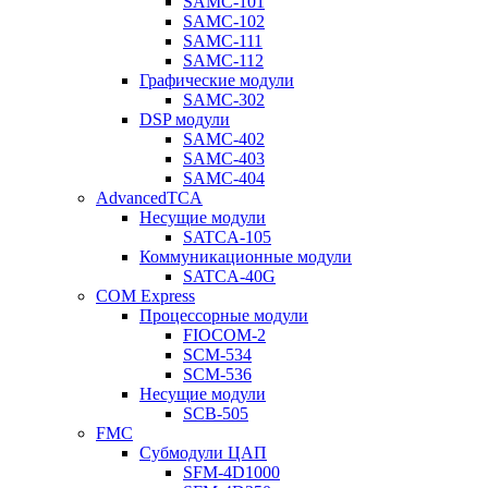
SAMC-101
SAMC-102
SAMC-111
SAMC-112
Графические модули
SAMC-302
DSP модули
SAMC-402
SAMC-403
SAMC-404
AdvancedTCA
Несущие модули
SATCA-105
Коммуникационные модули
SATCA-40G
COM Express
Процессорные модули
FIOCOM-2
SCM-534
SCM-536
Несущие модули
SCB-505
FMC
Субмодули ЦАП
SFM-4D1000