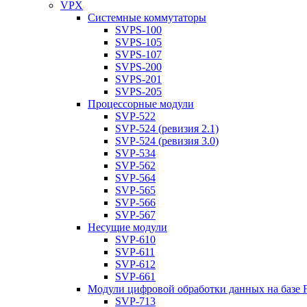
VPX
Системные коммутаторы
SVPS-100
SVPS-105
SVPS-107
SVPS-200
SVPS-201
SVPS-205
Процессорные модули
SVP-522
SVP-524 (ревизия 2.1)
SVP-524 (ревизия 3.0)
SVP-534
SVP-562
SVP-564
SVP-565
SVP-566
SVP-567
Несущие модули
SVP-610
SVP-611
SVP-612
SVP-661
Модули цифровой обработки данных на базе
SVP-713