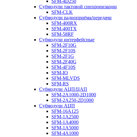
SFM-4D250
Субмодули тактовой синхронизации
SFM-CLK
Субмодули радиоприёма/передачи
SFM-400RX
SFM-400TX
SFM-58RF
Субмодули интерфейсные
SFM-2F10G
SFM-2F10S
SFM-2F1G
SFM-2F40G
SFM-4F10S
SFM-IO
SFM-MLVDS
SFM-RS
Субмодули АЦП/ЦАП
SFM-2A1000-2D1000
SFM-2A250-2D1000
Субмодули АЦП
SFM-16A125
SFM-1A2500
SFM-1A4000
SFM-1A5000
SFM-4A1000