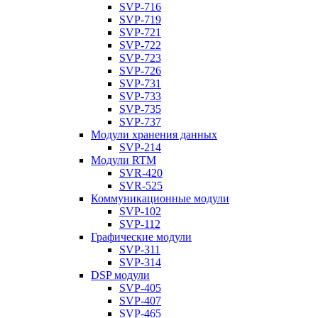
SVP-716
SVP-719
SVP-721
SVP-722
SVP-723
SVP-726
SVP-731
SVP-733
SVP-735
SVP-737
Модули хранения данных
SVP-214
Модули RTM
SVR-420
SVR-525
Коммуникационные модули
SVP-102
SVP-112
Графические модули
SVP-311
SVP-314
DSP модули
SVP-405
SVP-407
SVP-465