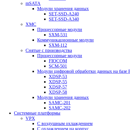
mSATA
Модули хранения данных
SET-SSD-A240
SET-SSD-A340
XMC
Процессорные модули
SXM-531
Коммуникационные модули
SXM-112
Снятые с производства
Процессорные модули
FIOCOM
SCM-501
Модули цифровой обработки данных на базе
XDSP-53
XDSP-55
XDSP-57
XDSP-58
Модули хранения данных
SAMC-201
SAMC-202
Системные платформы
VPX
С воздушным охлаждением
С охлаждением на корпус