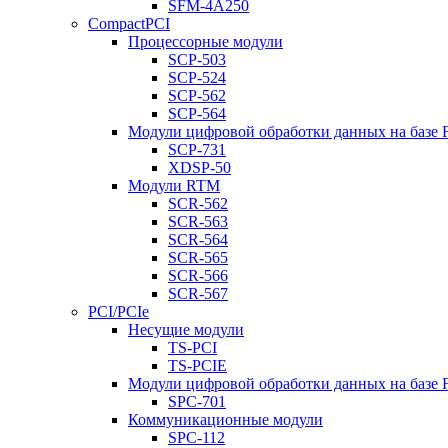
SFM-4A250
CompactPCI
Процессорные модули
SCP-503
SCP-524
SCP-562
SCP-564
Модули цифровой обработки данных на базе
SCP-731
XDSP-50
Модули RTM
SCR-562
SCR-563
SCR-564
SCR-565
SCR-566
SCR-567
PCI/PCIe
Несущие модули
TS-PCI
TS-PCIE
Модули цифровой обработки данных на базе
SPC-701
Коммуникационные модули
SPC-112