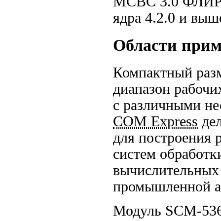
МСВС 3.0
ФЛИР.
ядра 4.2.0 и выш
Области при
Компактный раз
диапазон рабочи
с различными не
COM Express
дел
для построения
систем обработк
вычислительных 
промышленной а
Модуль SCM-536