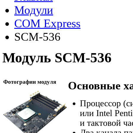
Модули
COM Express
SCM-536
Модуль SCM-536
Фотографии модуля
Основные х
Процессор (си
или Intel Pen
и тактовой ча
Два канала п