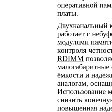
оперативной пам
платы.
Двухканальный к
работает с небу
модулями памят
контроля четност
RDIMM
позволяе
малогабаритные 
ёмкости и наде
аналогам, осна
Использование 
снизить конечну
повышенная наде