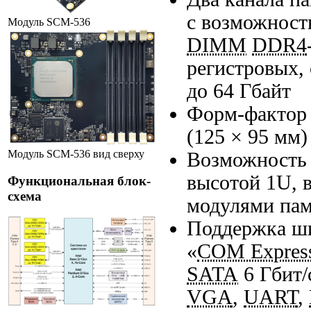
c возможност
Модуль SСM-536
DIMM
DDR4
регистровых,
до 64 Гбайт
Форм-фактор
(125 × 95 мм)
Модуль SСM-536 вид сверху
Возможность 
высотой 1U, 
Функциональная блок-
схема
модулями пам
Поддержка ши
«
COM Expres
SATA
6 Гбит/
VGA
,
UART
,