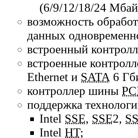
(6/9/12/18/24 Мбай
возможность обработк
данных одновременн
встроенный контрол
встроенные контролл
Ethernet и
SATA
6 Гб
контроллер шины
PC
поддержка технологи
Intel
SSE
,
SSE
2,
S
Intel
HT
;