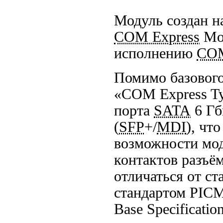
Модуль создан н
COM Express
Mod
исполнению
COM
Помимо базового
«COM Express Ty
порта
SATA
6 Гб
(
SFP
+/
MDI
), чт
возможности мод
контактов разъё
отличаться от ст
стандартом PIC
Base Specification