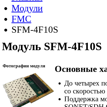
Модули
FMC
SFM-4F10S
Модуль SFM-4F10S
Фотографии модуля
Основные х
До четырех п
со скоростью
Поддержка м
SONET/SDH