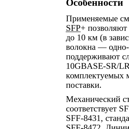
Особенности
Применяемые сме
SFP
+ позволяют 
до 10 км (в зави
волокна — одно-
поддерживают с
10GBASE-SR/L
комплектуемых 
поставки.
Механический с
соответствует
SF
SFF-8431
, станд
SFF-8472
. Лини