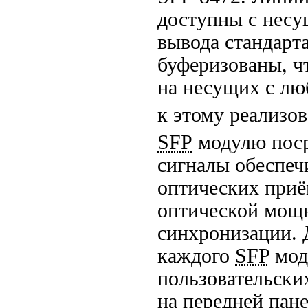
доступны c несу
вывода стандарт
буферизованы, ч
на несущих с л
к этому реализо
SFP
модулю пос
сигналы обеспеч
оптических приё
оптической мощн
синхронизации. 
каждого
SFP
мод
пользовательски
на передней пан