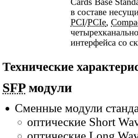
Cards Base Stand
в составе несущ
PCI
/
PCIe
,
Compa
четырехканально
интерфейса со ск
Технические характери
SFP
модули
Сменные модули станд
оптические Short Wav
оптические Long Wav