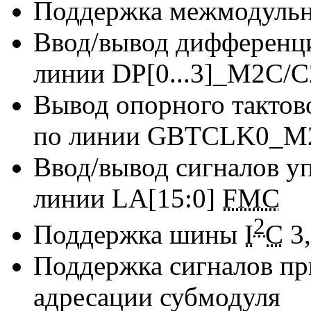
Поддержка межмодульн
Ввод/вывод дифференц
линии
DP[0...3]_M2C/
Вывод опорного тактов
по линии
GBTCLK0_M
Ввод/вывод сигналов у
линии
LA[15:0]
FMC
2
Поддержка шины
I
C
3,
Поддержка сигналов пр
адресации субмодуля