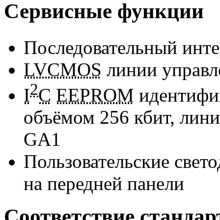
Сервисные функции
Последовательный инт
LVCMOS
линии управл
2
I
C
EEPROM
идентифи
объёмом 256 кбит, лин
GA1
Пользовательские свет
на передней панели
Соответствие стандар