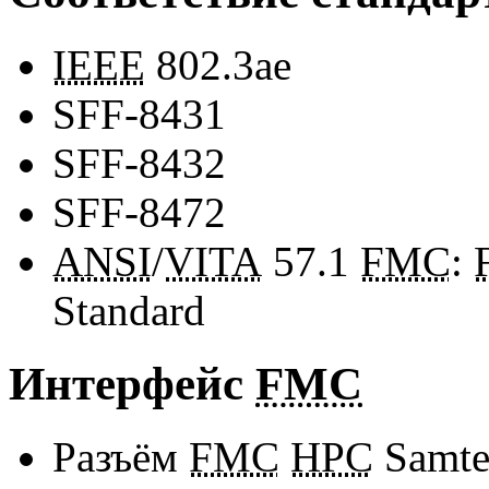
IEEE
802.3ae
SFF-8431
SFF-8432
SFF-8472
ANSI
/
VITA
57.1
FMC
:
Standard
Интерфейс
FMC
Разъём
FMC
HPC
Samte