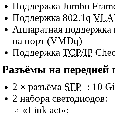
Поддержка Jumbo Frame
Поддержка 802.1q
VLA
Аппаратная поддержка 
на порт (VMDq)
Поддержка
TCP/IP
Chec
Разъёмы на передней 
2 × разъёма
SFP
+: 10 Gi
2 набора светодиодов:
«Link act»;