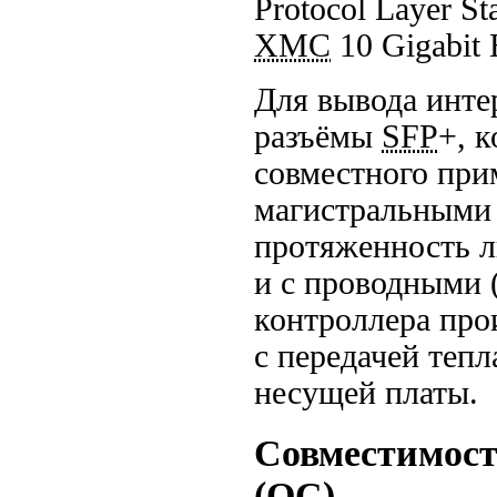
Protocol Layer S
XMC
10 Gigabit 
Для вывода интер
разъёмы
SFP
+, 
совместного при
магистральными 
протяженность л
и с проводными 
контроллера про
с передачей тепл
несущей платы.
Совместимост
(
ОС
)