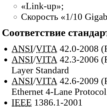
«Link-up»;
Скорость «1/10 Gigab
Соответствие стандар
ANSI
/
VITA
42.0-2008
(
ANSI
/
VITA
42.3-2006
(
Layer Standard
ANSI
/
VITA
42.6-2009
(
Ethernet
4-Lane
Protocol
IEEE
1386.1-2001