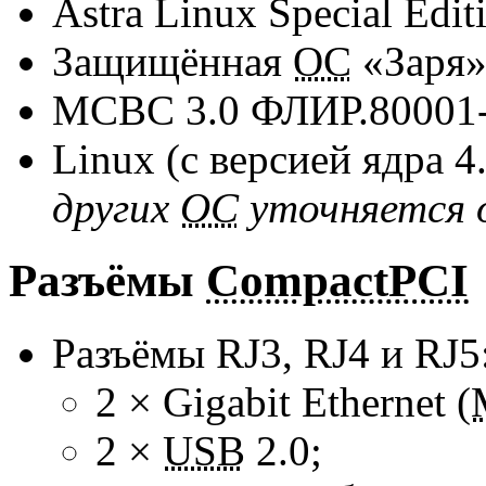
Astra Linux Special Edit
Защищённая
ОС
«Заря
МСВС 3.0
ФЛИР.80001
Linux (c версией ядра 4
других
ОС
уточняется 
Разъёмы
CompactPCI
Разъёмы RJ3, RJ4 и RJ5
2 × Gigabit Ethernet (
2 ×
USB
2.0;